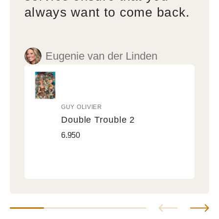
always want to come back.
Eugenie van der Linden
GUY OLIVIER
Vendor:
Double Trouble 2
Double
Regular
6.950
Trouble
price
2