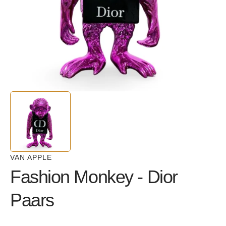
in
gallery
view
VAN APPLE
Fashion Monkey - Dior
Paars