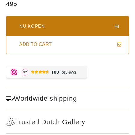
Regular
495
price
NU KOPEN
ADD TO CART
Worldwide shipping
Trusted Dutch Gallery