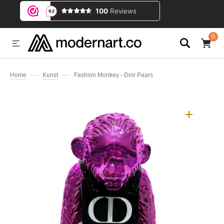
IP TO CONTENT
0
0
ITEMS
Home
Kunst
Fashion Monkey - Dior Paars
Open
media
1